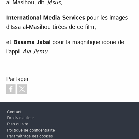
al-Masihou, dit
Jésus
,
International Media Services
pour les images
d'Issa al-Masihou tirées de ce film,
et
Basama Jabal
pour la magnifique icone de
l'appli
Ala Jiɛmu
.
Partager
Pied de page
Contact
Droits d'auteur
Plan du site
Politique de confidentialité
Paramétrage des cookies