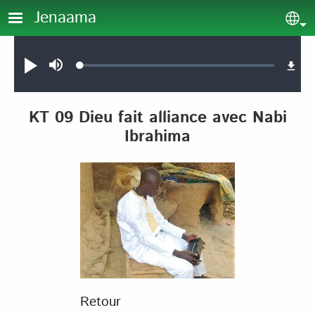
Aller au contenu principal
Jenaama
Sel
Audio file
Loaded
:
Jouer
Sourdine
0.11%
KT 09 Dieu fait alliance avec Nabi
Ibrahima
Retour