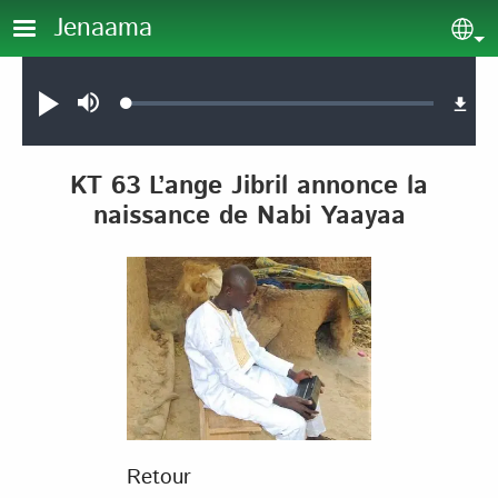
Aller au contenu principal
Jenaama
Sel
Audio file
Loaded
:
Jouer
Sourdine
0.12%
KT 63 L’ange Jibril annonce la
naissance de Nabi Yaayaa
Retour