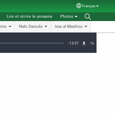
Français
Select your langu
Lire et écrire le jenaama
Photos
omis
Nabi Daouda
Issa al-Masihou
Remaining
-
13:57
1x
Vitesse
de
lecture
Time