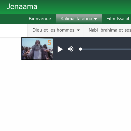
Aller au contenu principal
Jenaama
Bienvenue
Kalima Tafatina
Film Issa a
Dieu et les hommes
Nabi Ibrahima et ses 
Audio file
Loaded
:
Jouer
Sourdine
0.12%