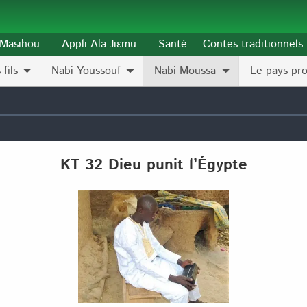
l-Masihou
Appli Ala Jiɛmu
Santé
Contes traditionnels
fils
Nabi Youssouf
Nabi Moussa
Le pays pr
KT 32 Dieu punit l’Égypte