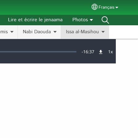
Français
Select your langu
Lire et écrire le jenaama
Photos
omis
Nabi Daouda
Issa al-Masihou
Remaining
-
16:37
1x
Vitesse
de
lecture
Time