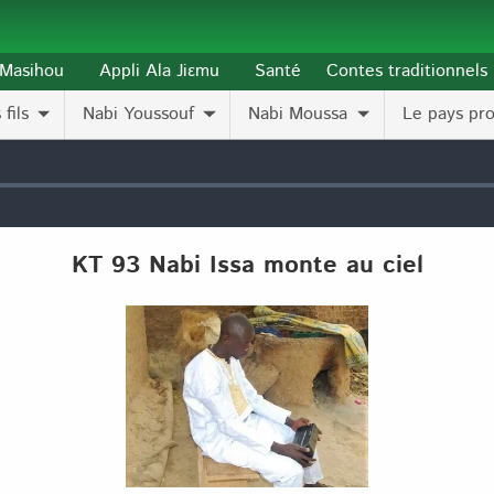
l-Masihou
Appli Ala Jiɛmu
Santé
Contes traditionnels
fils
Nabi Youssouf
Nabi Moussa
Le pays pr
KT 93 Nabi Issa monte au ciel