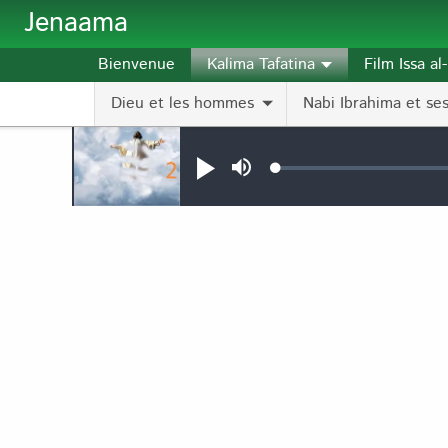
Aller au contenu principal
Jenaama
Bienvenue
Kalima Tafatina
Film Issa a
Dieu et les hommes
Nabi Ibrahima et ses 
Audio file
Loaded
:
Jouer
Sourdine
0.10%