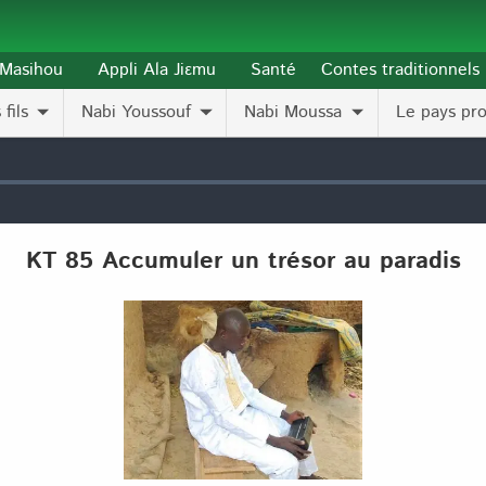
l-Masihou
Appli Ala Jiɛmu
Santé
Contes traditionnels
fils
Nabi Youssouf
Nabi Moussa
Le pays pr
KT 85 Accumuler un trésor au paradis