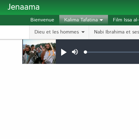
Aller au contenu principal
Jenaama
Bienvenue
Kalima Tafatina
Film Issa a
Dieu et les hommes
Nabi Ibrahima et ses 
Audio file
Loaded
:
Jouer
Sourdine
0.12%