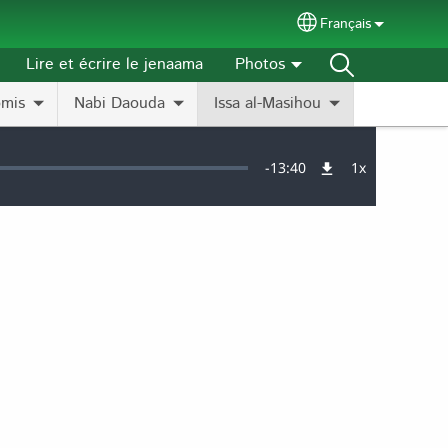
Français
Select your langu
Lire et écrire le jenaama
Photos
omis
Nabi Daouda
Issa al-Masihou
Remaining
-
13:40
1x
Vitesse
de
lecture
Time