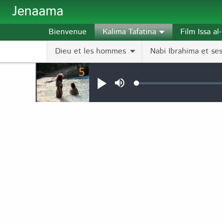
Aller au contenu principal
Jenaama
Bienvenue
Kalima Tafatina
Film Issa a
Dieu et les hommes
Nabi Ibrahima et ses 
Audio file
Loaded
:
Jouer
Sourdine
0.10%