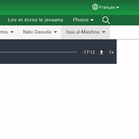
Français
Select your langu
Lire et écrire le jenaama
Photos
omis
Nabi Daouda
Issa al-Masihou
Remaining
-
17:12
1x
Vitesse
de
lecture
Time