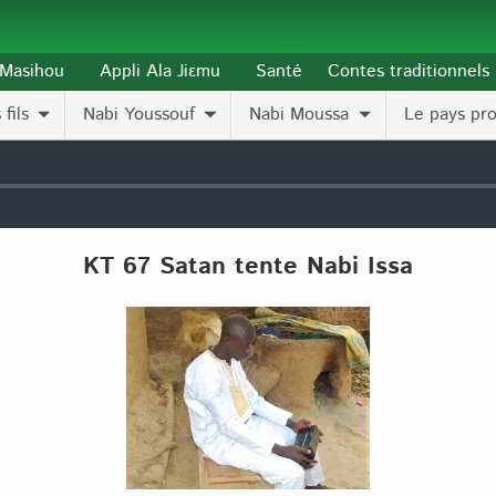
l-Masihou
Appli Ala Jiɛmu
Santé
Contes traditionnels
fils
Nabi Youssouf
Nabi Moussa
Le pays pr
KT 67 Satan tente Nabi Issa