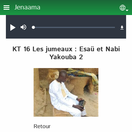
Aller au contenu principal
Jenaama
Sel
Audio file
Loaded
:
Jouer
Sourdine
0.11%
KT 16 Les jumeaux : Esaü et Nabi
Yakouba 2
Retour