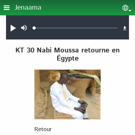
Aller au contenu principal
Jenaama
Sel
Audio file
Loaded
:
Jouer
Sourdine
0.11%
KT 30 Nabi Moussa retourne en
Égypte
Retour