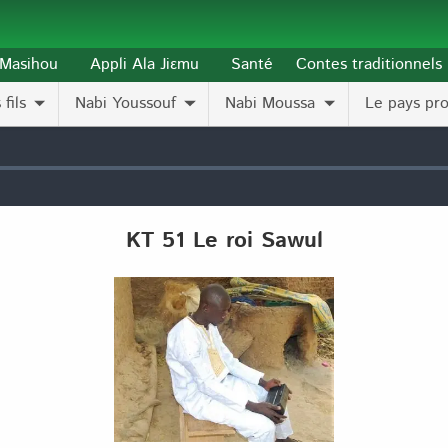
l-Masihou
Appli Ala Jiɛmu
Santé
Contes traditionnels
fils
Nabi Youssouf
Nabi Moussa
Le pays pr
KT 51 Le roi Sawul