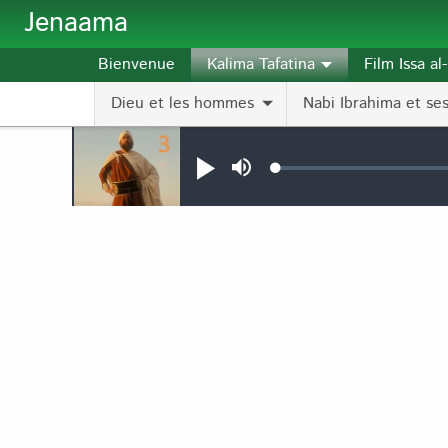
Aller au contenu principal
Jenaama
Bienvenue
Kalima Tafatina
Film Issa a
Dieu et les hommes
Nabi Ibrahima et ses 
Audio file
Loaded
:
Jouer
Sourdine
0.11%