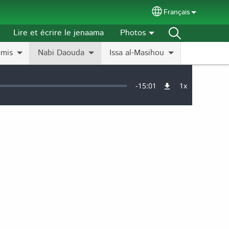
Français
Select your langu
Lire et écrire le jenaama
Photos
omis
Nabi Daouda
Issa al-Masihou
Remaining
-
15:01
1x
Vitesse
de
lecture
Time