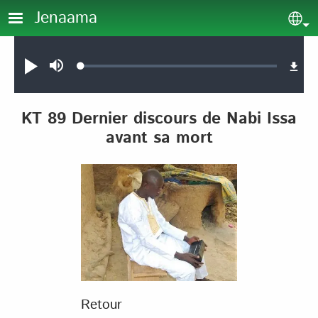
Aller au contenu principal
Jenaama
Sel
Audio file
Loaded
:
Jouer
Sourdine
0.12%
KT 89 Dernier discours de Nabi Issa
avant sa mort
Retour